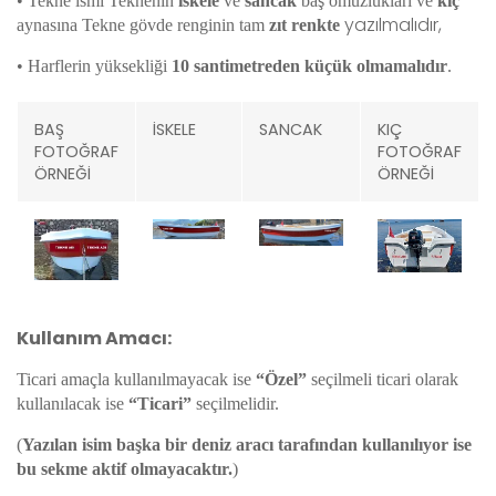
•
Tekne ismi Teknenin
iskele
ve
sancak
baş omuzlukları ve
kıç
yazılmalıdır,
aynasına Tekne gövde renginin tam
zıt renkte
•
Harflerin yüksekliği
10 santimetreden küçük olmamalıdır
.
BAŞ
İSKELE
SANCAK
KIÇ
FOTOĞRAF
FOTOĞRAF
ÖRNEĞİ
ÖRNEĞİ
Kullanım Amacı:
Ticari amaçla kullanılmayacak ise
“Özel”
seçilmeli ticari olarak
kullanılacak ise
“Ticari”
seçilmelidir.
(
Yazılan isim başka bir deniz aracı tarafından kullanılıyor ise
bu sekme aktif olmayacaktır.
)