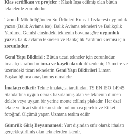
Klas sertifikası ve projeler :
Klaslı İnşa edilmiş olan bütün
teknelerde zorunludur.
Tarım İl Müdürlüğünden Su Ürünleri Ruhsat Tezkeresi uygunluk
yazısı (Balık Avlama ise): Balık Avlama tekneleri ve Balıkçılık
Yardımcı Gemisi cinsindeki teknenin boyuna göre
uygunluk
yazısı
, balık avlama tekneleri ve Balıkçılık Yardımcı Gemisi için
zorunludur.
Gemi Yapı Bildirisi :
Bütün ticari tekneler için zorunludur,
imalatçı tarafından
imza ve kaşeli olarak
düzenlenir, 15 metre ve
üzerindeki ticari teknelerin
Gemi Yapı Bildirileri
Liman
Başkanlığınca onaylanmış olmalıdır.
İmalatçı etiketi:
Tekne imalatçısı tarafından TS EN ISO 14945
Standartına uygun olarak hazırlanmış olan ve teknenin dümen
dolabı veya uygun bir yerine monte edilmiş plakadır. Her özel
tekne ve ticari sürat teknesinde bulunması gerekir ve Etiket
fotoğrafı Ölçümü yapan Uzmana teslim edilir.
Gümrük Giriş Beyannamesi:
Yurt dışından sıfır olarak ithalatı
gerçekleştirilmiş olan teknelerden istenir,