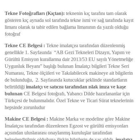
Tekne Fotoğrafları (Kıçtan):
teknenin kıç tarafını tam olarak
gösteren kıç aynada sol tarafında tekne ismi ve sağ tarafında kayıt
limanı olarak ta tabir edilen bağlama limanının da yazılı olduğu
fotoğraf
Tekne CE Belgesi :
Tekne imalatçısı tarafından düzenlenmiş
genellikle 1. Sayfasında “AB Gezi Tekneleri Dizayn, Yapım ve
Gürültü Emisyon kurallarına dair 2013/53 EU sayılı Yönetmeliğe
Uygunluk Beyanı” başlığı bulunan İmalatçı bilgileri Tekne Seri
Numarası, Tekne ölçüleri ve Takılabilecek makineye ait bilgilerin
de bulunduğu, 2. Sayfasında kutucuklar şeklinde standartların
belirtildiği
imalatçı ve satıcısı tarafından ıslak imza ve kaşe
bulunan
CE Belgesi fotoğrafı, Yabancı Dilde hazırlananlar için
Türkçesi de bulunmalıdır. Özel Tekne ve Ticari Sürat teknelerinin
hepsinde zorunludur
Makine CE Belgesi :
Makine Marka ve modeline göre Makine
İmalatçısı tarafından düzenlenen Egzost ve gürültü emisyonları
açısından uluslararası onaylanmış kuruluşlar tarafından
belgelendirilmiş olduğuna ilişkin bilgilerin de yar aldığı,
imalatçı