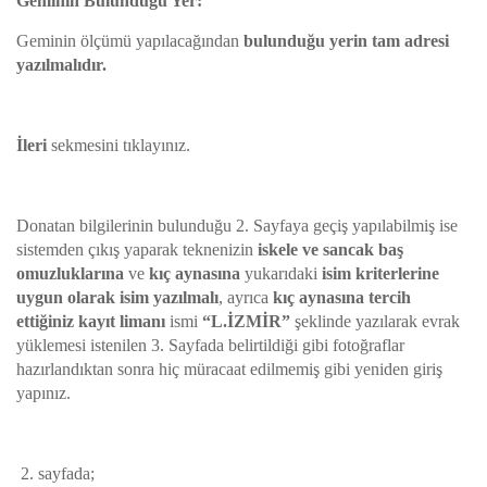
Geminin Bulunduğu Yer:
Geminin ölçümü yapılacağından
bulunduğu yerin tam adresi
yazılmalıdır.
İleri
sekmesini tıklayınız.
Donatan bilgilerinin bulunduğu 2. Sayfaya geçiş yapılabilmiş ise
sistemden çıkış yaparak teknenizin
iskele ve sancak baş
omuzluklarına
ve
kıç aynasına
yukarıdaki
isim kriterlerine
uygun olarak isim yazılmalı
, ayrıca
kıç aynasına tercih
ettiğiniz kayıt limanı
ismi
“L.İZMİR”
şeklinde yazılarak evrak
yüklemesi istenilen 3. Sayfada belirtildiği gibi fotoğraflar
hazırlandıktan sonra hiç müracaat edilmemiş gibi yeniden giriş
yapınız.
2. sayfada;